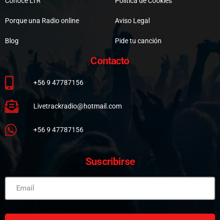
Conoce LTR
Política de Cookies
Porque una Radio online
Aviso Legal
Blog
Pide tu canción
Contacto
+56 9 47787156
Livetrackradio@hotmail.com
+56 9 47787156
Suscribirse