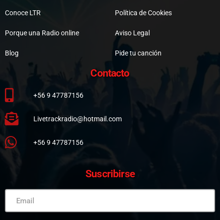
Conoce LTR
Política de Cookies
Porque una Radio online
Aviso Legal
Blog
Pide tu canción
Contacto
+56 9 47787156
Livetrackradio@hotmail.com
+56 9 47787156
Suscribirse