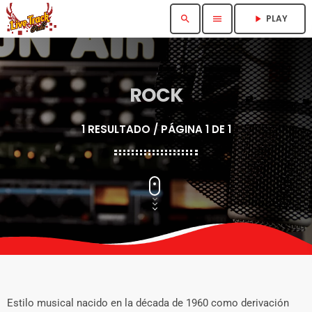
PLAY
search
menu
play_arrow
ROCK
1 RESULTADO / PÁGINA 1 DE 1
Estilo musical nacido en la década de 1960 como derivación