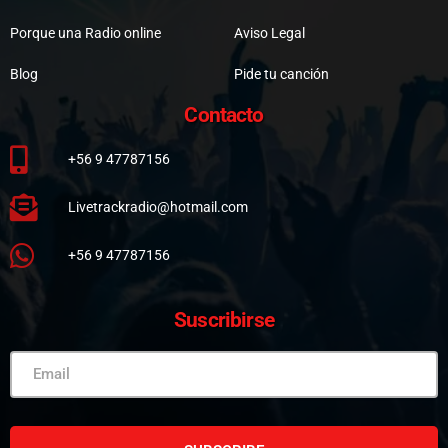
Porque una Radio online
Aviso Legal
Blog
Pide tu canción
Contacto
+56 9 47787156
Livetrackradio@hotmail.com
+56 9 47787156
Suscribirse