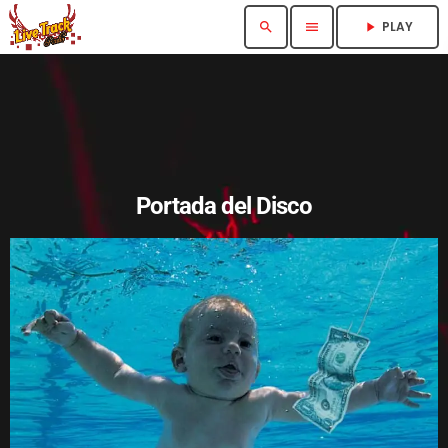
PLAY
search
menu
play_arrow
Portada del Disco