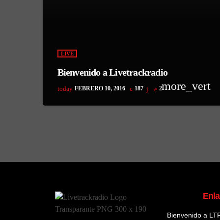
LIVE
Bienvenido a Livetrackradio
more_vert
today
FEBRERO 10, 2016
187
2
Enl
Bienvenido a LT