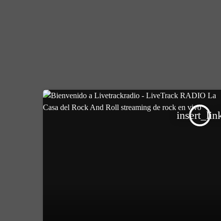
insert_lin
PODCAST1
fast_forward
00:00:00
Starting here - Intro