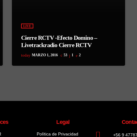
LIVE
Cierre RCTV -Efecto Domino –
Livetrackradio Cierre RCTV
today
MARZO 1, 2016
53
1
2
aces
Legal
Conta
R
Política de Privacidad
+56 9 4778