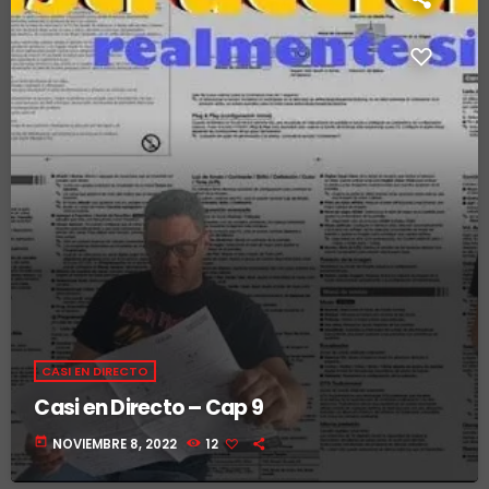
CASI EN DIRECTO
Casi en Directo – Cap 9
today
NOVIEMBRE 8, 2022
12