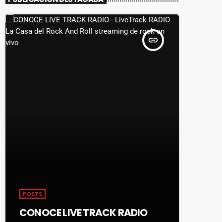
insert_link
POSTS
CONOCE LIVE TRACK RADIO