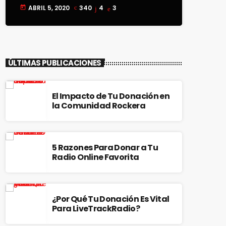
ABRIL 5, 2020
340
4
3
today
ÚLTIMAS PUBLICACIONES
El Impacto de Tu Donación en
la Comunidad Rockera
5 Razones Para Donar a Tu
Radio Online Favorita
¿Por Qué Tu Donación Es Vital
Para LiveTrackRadio?