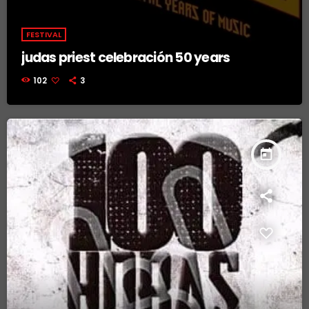
FESTIVAL
judas priest celebración 50 years
102
3
today