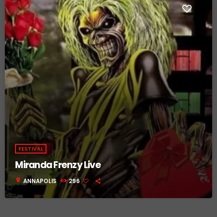
FESTIVAL
Miranda Frenzy Live
location_on
ANNAPOLIS
296