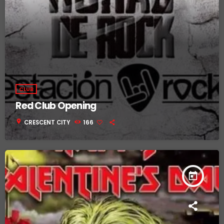
CLUB
Red Club Opening
location_on
CRESCENT CITY
166
today