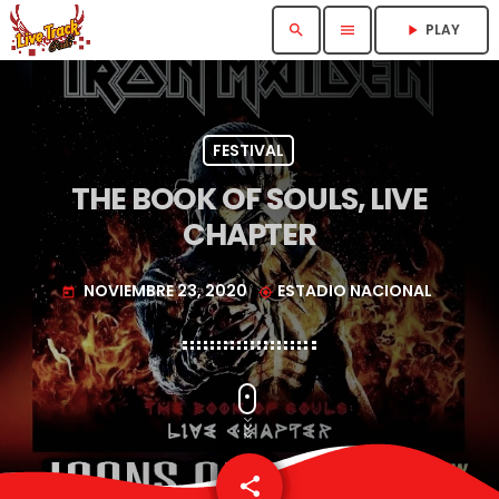
PLAY
search
menu
play_arrow
FESTIVAL
THE BOOK OF SOULS, LIVE
CHAPTER
NOVIEMBRE 23, 2020
ESTADIO NACIONAL
today
my_location
share
email