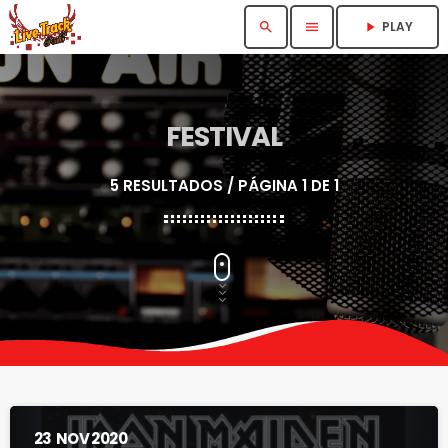
PLAY
search
menu
play_arrow
FESTIVAL
5 RESULTADOS / PÁGINA 1 DE 1
23
NOV 2020