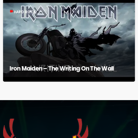
label
HARD ROCK
Iron Maiden – The Writing On The Wall