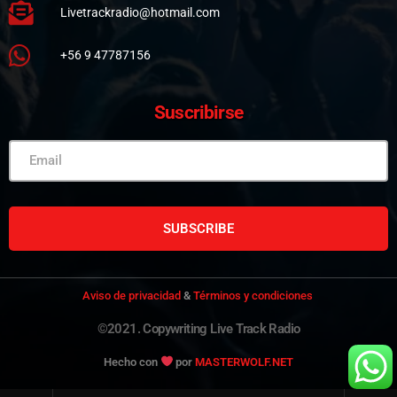
Livetrackradio@hotmail.com
+56 9 47787156
Suscribirse
SUBSCRIBE
Aviso de privacidad
&
Términos y condiciones
©2021. Copywriting Live Track Radio
Hecho con
por
MASTERWOLF.NET